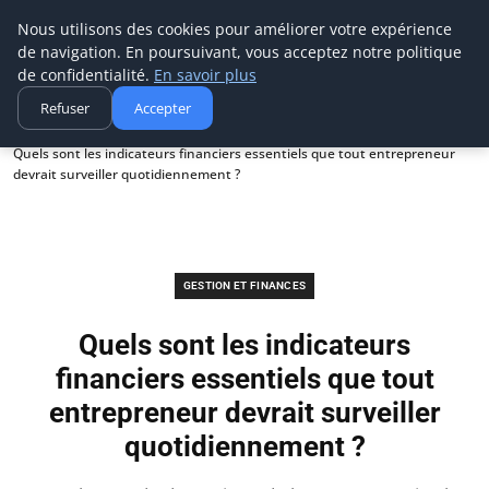
Ms Events Europe
Nous utilisons des cookies pour améliorer votre expérience
de navigation. En poursuivant, vous acceptez notre politique
de confidentialité.
En savoir plus
Refuser
Accepter
Accueil
Gestion et finances
Quels sont les indicateurs financiers essentiels que tout entrepreneur
devrait surveiller quotidiennement ?
GESTION ET FINANCES
Quels sont les indicateurs
financiers essentiels que tout
entrepreneur devrait surveiller
quotidiennement ?