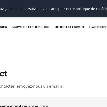
e
vigation. En poursuivant, vous acceptez notre politique de confide
ANCES
INNOVATION ET TECHNOLOGIE
JURIDIQUE ET FISCALITÉ
LEADERSHIP 
ct
ntacter, envoyez-nous un email à :
t@mseventseurope.com