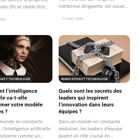
nombreux dirigeants, est souvent
uelle (PI) se révèle être…
perçu…
11 mars 2026
2026
ON ET TECHNOLOGIE
INNOVATION ET TECHNOLOGIE
 l’intelligence
Quels sont les secrets des
lle va-t-elle
leaders qui inspirent
rmer votre modèle
l’innovation dans leurs
es ?
équipes ?
monde en constante
Dans un monde en constante
 l’intelligence artificielle
évolution, les leaders d’équipe
positionne comme un…
jouent un rôle crucial en