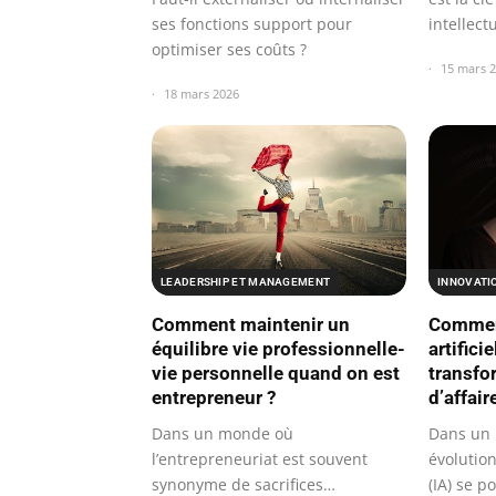
intellect
ses fonctions support pour
optimiser ses coûts ?
15 mars 
18 mars 2026
LEADERSHIP ET MANAGEMENT
INNOVATI
Comment maintenir un
Comment
équilibre vie professionnelle-
artificie
vie personnelle quand on est
transfo
entrepreneur ?
d’affair
Dans un monde où
Dans un 
l’entrepreneuriat est souvent
évolution,
synonyme de sacrifices
(IA) se 