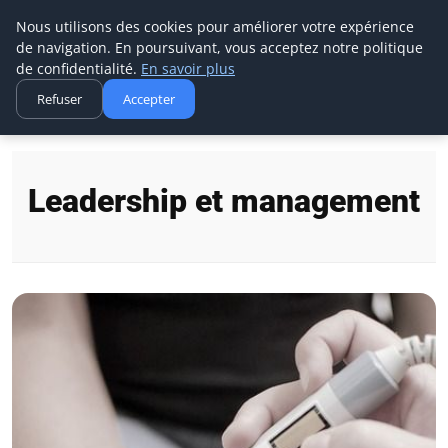
Ms Events Europe
Nous utilisons des cookies pour améliorer votre expérience
de navigation. En poursuivant, vous acceptez notre politique
de confidentialité.
En savoir plus
Refuser
Accepter
Accueil
Leadership et management
Leadership et management