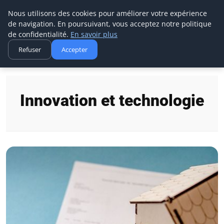
Ms Events Europe
Nous utilisons des cookies pour améliorer votre expérience
de navigation. En poursuivant, vous acceptez notre politique
de confidentialité.
En savoir plus
Refuser
Accepter
Accueil
Innovation et technologie
Innovation et technologie