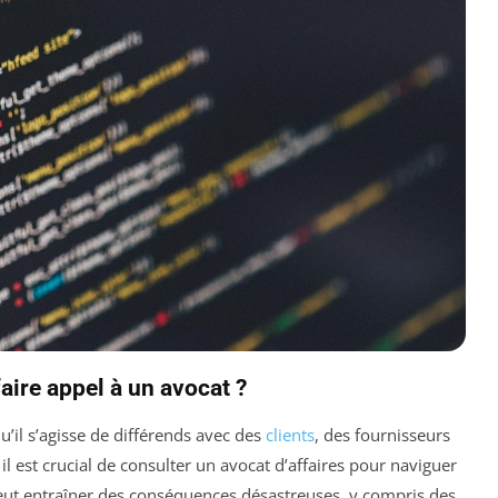
faire appel à un avocat ?
u’il s’agisse de différends avec des
clients
, des fournisseurs
 est crucial de consulter un avocat d’affaires pour naviguer
 peut entraîner des conséquences désastreuses, y compris des