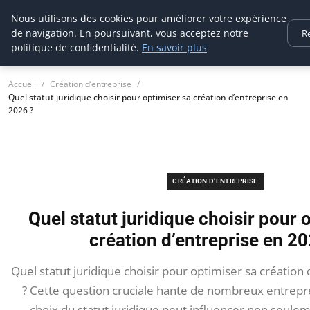
Ms Events Europe
Nous utilisons des cookies pour améliorer votre expérience
de navigation. En poursuivant, vous acceptez notre
R
politique de confidentialité.
En savoir plus
Accueil
Création d’entreprise
Quel statut juridique choisir pour optimiser sa création d’entreprise en
2026 ?
CRÉATION D’ENTREPRISE
Quel statut juridique choisir pour 
création d’entreprise en 20
Quel statut juridique choisir pour optimiser sa création
? Cette question cruciale hante de nombreux entrepre
choix du statut juridique peut influencer non seuleme