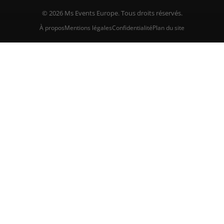
© 2026 Ms Events Europe. Tous droits réservés.
À propos
Mentions légales
Confidentialité
Plan du site