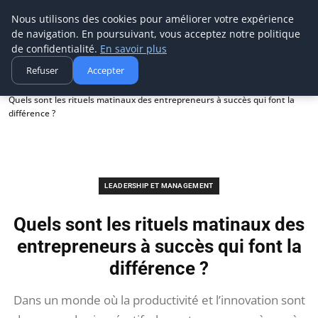
Ms Events Europe
Nous utilisons des cookies pour améliorer votre expérience
de navigation. En poursuivant, vous acceptez notre politique
de confidentialité.
En savoir plus
Refuser
Accepter
Accueil
Leadership et management
Quels sont les rituels matinaux des entrepreneurs à succès qui font la
différence ?
LEADERSHIP ET MANAGEMENT
Quels sont les rituels matinaux des
entrepreneurs à succès qui font la
différence ?
Dans un monde où la productivité et l’innovation sont