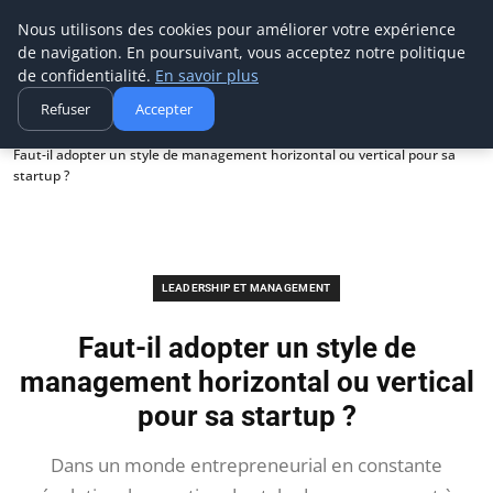
Ms Events Europe
Nous utilisons des cookies pour améliorer votre expérience
de navigation. En poursuivant, vous acceptez notre politique
de confidentialité.
En savoir plus
Refuser
Accepter
Accueil
Leadership et management
Faut-il adopter un style de management horizontal ou vertical pour sa
startup ?
LEADERSHIP ET MANAGEMENT
Faut-il adopter un style de
management horizontal ou vertical
pour sa startup ?
Dans un monde entrepreneurial en constante