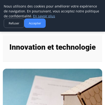
Ms Events Europe
Nous utilisons des cookies pour améliorer votre expérience
de navigation. En poursuivant, vous acceptez notre politique
de confidentialité.
En savoir plus
Refuser
Accepter
Accueil
Innovation et technologie
Innovation et technologie