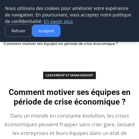
Ms Events Europe
Nous utilisons des cookies pour améliorer votre expérience
de navigation. En poursuivant, vous acceptez notre politique
de confidentialité.
En savoir plus
Refuser
Accepter
Accueil
Leadership et management
Comment motiver ses équipes en période de crise économique ?
LEADERSHIP ET MANAGEMENT
Comment motiver ses équipes en
période de crise économique ?
Dans un monde en constante évolution, les crises
économiques peuvent frapper sans crier gare, laissant
les entreprises et leurs équipes dans un état de