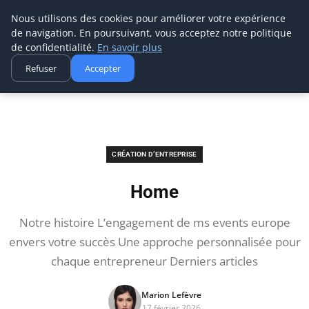
Ms Events Europe
Nous utilisons des cookies pour améliorer votre expérience
de navigation. En poursuivant, vous acceptez notre politique
de confidentialité.
En savoir plus
Refuser
Accepter
Accueil
Création d’entreprise
Home
CRÉATION D’ENTREPRISE
Home
Notre histoire L’engagement de ms events europe
envers votre succès Une approche personnalisée pour
chaque entrepreneur Derniers articles
Marion Lefèvre
17 février 2026