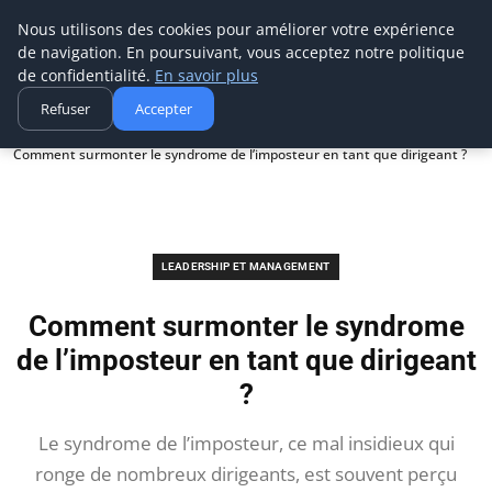
Ms Events Europe
Nous utilisons des cookies pour améliorer votre expérience
de navigation. En poursuivant, vous acceptez notre politique
de confidentialité.
En savoir plus
Refuser
Accepter
Accueil
Leadership et management
Comment surmonter le syndrome de l’imposteur en tant que dirigeant ?
LEADERSHIP ET MANAGEMENT
Comment surmonter le syndrome
de l’imposteur en tant que dirigeant
?
Le syndrome de l’imposteur, ce mal insidieux qui
ronge de nombreux dirigeants, est souvent perçu